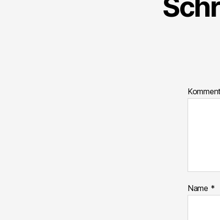
Schr
Kommen
Name
*