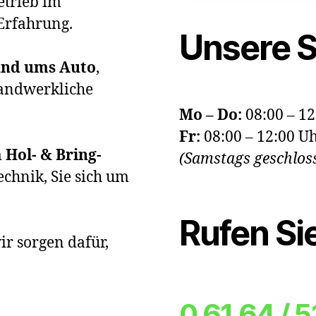
etrieb im
Erfahrung.
Unsere S
rund ums Auto
,
handwerkliche
Mo – Do:
08:00 – 12
Fr:
08:00 – 12:00 Uh
m
Hol- & Bring-
(Samstags geschloss
chnik, Sie sich um
Rufen Si
ir sorgen dafür,
0 61 64 / 